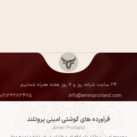
۲۴ ساعت شبانه روز و ۷ روز هفته همراه شماییم
02136283425
info@aminiprotland.com
فرآورده های گوشتی امینی پروتلند
Amini Protland
مجموعه امینی پروتلند با سابقه ای درخشان در امر تهیه و توزیع مواد