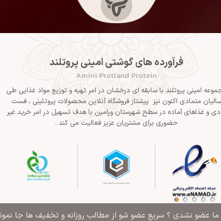
فرآورده های گوشتی امینی پروتلند
Amini Protland Protein
موعه امینی پروتلند با سابقه ای درخشان در امر تهیه و توزیع مواد غذایی طی
الیان متمادی اکنون نیز پیشتاز فروشگاه آنلاین محصولات پروتئینی ، فست
دی و غذاهای آماده در سطح شهرستان ورامین با هدف تسهیل در امر خرید غیر
حضوری برای مشتریان عزیز فعالیت می کند .
" ما عضو نشدی ؟ سریع عضو شو از مطالب روزانه و تخفیف ها جا نمونی