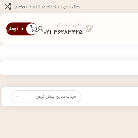
ارسال سریع و ویژه فقط در
شهرستان ورامین
تلفنی ثبتش کن:
۰
تومان
021-36283425