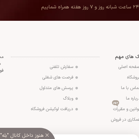
۲۴ ساعت شبانه روز و ۷ روز هفته همراه شماییم
ک های مهم
مج
س
فحه اصلی
سفارش تلفنی
فو
روشگاه
فرصت های شغلی
ماس با ما
پرسش های متداول
رباره ما
وبلاگ
مهم
وانین و مقررات
دریافت لوکیشن فروشگاه
مکاری در فروش
×
هنوز داخل کانال "بله