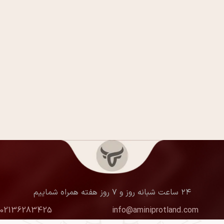
۲۴ ساعت شبانه روز و ۷ روز هفته همراه شماییم
02136283425
info@aminiprotland.com