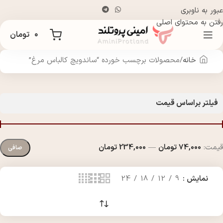
عبور به ناوبری
رفتن به محتوای اصلی
۰
تومان
خانه
محصولات برچسب خورده “ساندویچ کالباس مرغ”
فیلتر براساس قیمت
قيمت:
74,000 تومان
—
234,000 تومان
صافی
نمایش
9
12
18
24