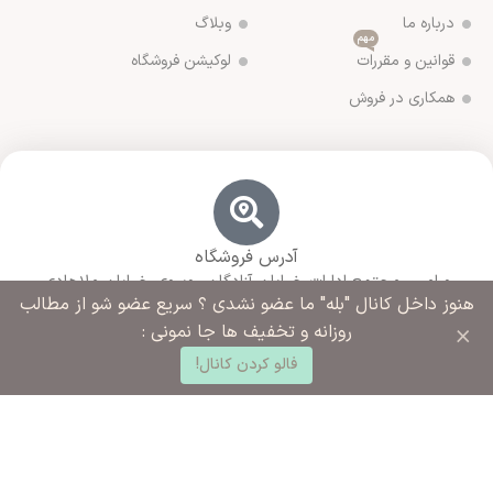
درباره ما
وبلاگ
مهم
قوانین و مقررات
لوکیشن فروشگاه
همکاری در فروش
آدرس فروشگاه
ورامین مجتمع ادارات خیابان آزادگان روبروی خیابان ملاهادی
هنوز داخل کانال "بله" ما عضو نشدی ؟ سریع عضو شو از مطالب
سبزواری نبش کوچه شهید رضایی
×
روزانه و تخفیف ها جا نمونی :
0
فالو کردن کانال!
د خرید
خانه
ساب کاربری من
شماره تماس ما
02136283425 - 09125915392