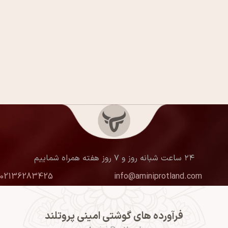
۲۴ ساعت شبانه روز و ۷ روز هفته همراه شماییم
02136283425
info@aminiprotland.com
فرآورده های گوشتی امینی پروتلند