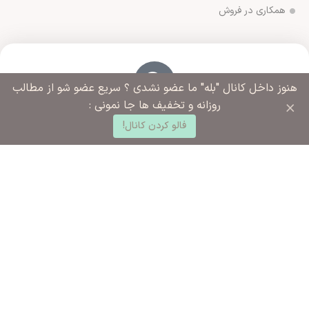
همکاری در فروش
هنوز داخل کانال "بله" ما عضو نشدی ؟ سریع عضو شو از مطالب
×
روزانه و تخفیف ها جا نمونی :
آدرس فروشگاه
0
ورامین مجتمع ادارات خیابان آزادگان روبروی خیابان ملاهادی
فالو کردن کانال!
د خرید
خانه
ساب کاربری من
سبزواری نبش کوچه شهید رضایی
شماره تماس ما
02136283425 - 09125915392
ساعت کاری