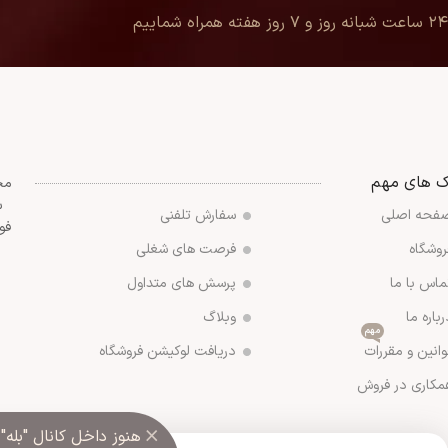
۲۴ ساعت شبانه روز و ۷ روز هفته همراه شماییم
ک های مهم
مج
س
فحه اصلی
سفارش تلفنی
فو
روشگاه
فرصت های شغلی
ماس با ما
پرسش های متداول
رباره ما
وبلاگ
مهم
وانین و مقررات
دریافت لوکیشن فروشگاه
مکاری در فروش
×
هنوز داخل کانال "بله