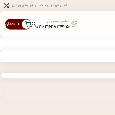
ارسال سریع و ویژه فقط در
شهرستان ورامین
تلفنی ثبتش کن:
۰
تومان
021-36283425