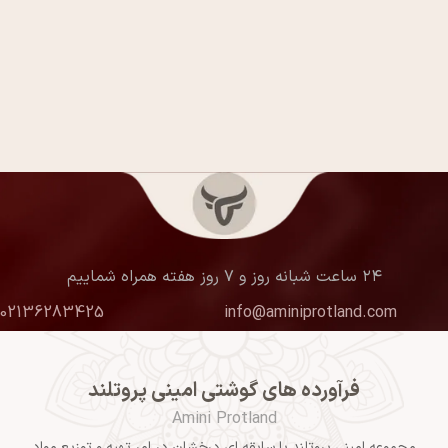
۲۴ ساعت شبانه روز و ۷ روز هفته همراه شماییم
02136283425
info@aminiprotland.com
فرآورده های گوشتی امینی پروتلند
Amini Protland
مجموعه امینی پروتلند با سابقه ای درخشان در امر تهیه و توزیع مواد