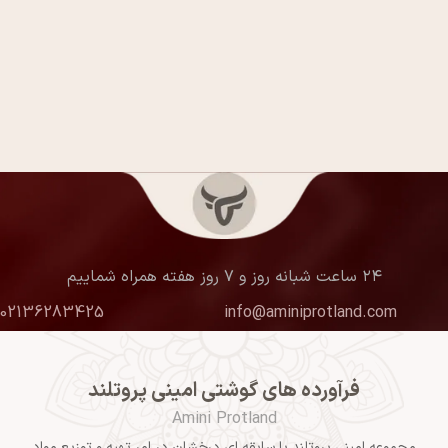
۲۴ ساعت شبانه روز و ۷ روز هفته همراه شماییم
02136283425
info@aminiprotland.com
فرآورده های گوشتی امینی پروتلند
Amini Protland
مجموعه امینی پروتلند با سابقه ای درخشان در امر تهیه و توزیع مواد