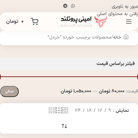
عبور به ناوبری
رفتن به محتوای اصلی
۰
تومان
خانه
محصولات برچسب خورده “خردل”
فیلتر براساس قیمت
قيمت:
80,000 تومان
—
1,050,000 تومان
صافی
نمایش
9
12
18
24