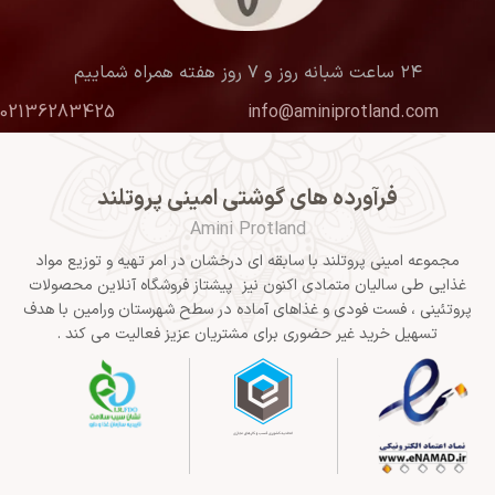
۲۴ ساعت شبانه روز و ۷ روز هفته همراه شماییم
02136283425
info@aminiprotland.com
فرآورده های گوشتی امینی پروتلند
Amini Protland
مجموعه امینی پروتلند با سابقه ای درخشان در امر تهیه و توزیع مواد
غذایی طی سالیان متمادی اکنون نیز پیشتاز فروشگاه آنلاین محصولات
پروتئینی ، فست فودی و غذاهای آماده در سطح شهرستان ورامین با هدف
تسهیل خرید غیر حضوری برای مشتریان عزیز فعالیت می کند .