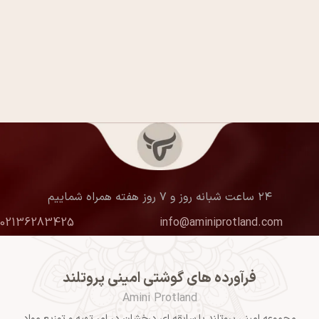
۲۴ ساعت شبانه روز و ۷ روز هفته همراه شماییم
02136283425
info@aminiprotland.com
فرآورده های گوشتی امینی پروتلند
Amini Protland
مجموعه امینی پروتلند با سابقه ای درخشان در امر تهیه و توزیع مواد