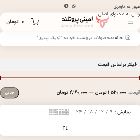
عبور به ناوبری
رفتن به محتوای اصلی
۰
تومان
خانه
محصولات برچسب خورده “توپک پنیری”
فیلتر براساس قیمت
قيمت:
1,520,000 تومان
—
2,160,000 تومان
صافی
نمایش
9
12
18
24