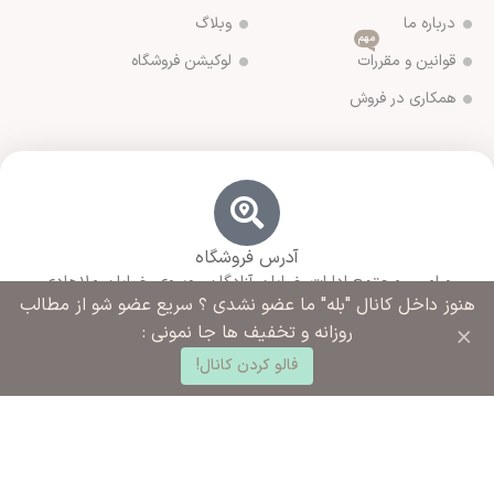
درباره ما
وبلاگ
مهم
قوانین و مقررات
لوکیشن فروشگاه
همکاری در فروش
آدرس فروشگاه
ورامین مجتمع ادارات خیابان آزادگان روبروی خیابان ملاهادی
هنوز داخل کانال "بله" ما عضو نشدی ؟ سریع عضو شو از مطالب
سبزواری نبش کوچه شهید رضایی
×
روزانه و تخفیف ها جا نمونی :
0
فالو کردن کانال!
د خرید
خانه
ساب کاربری من
شماره تماس ما
02136283425 - 09125915392