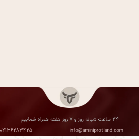
۲۴ ساعت شبانه روز و ۷ روز هفته همراه شماییم
02136283425
info@aminiprotland.com