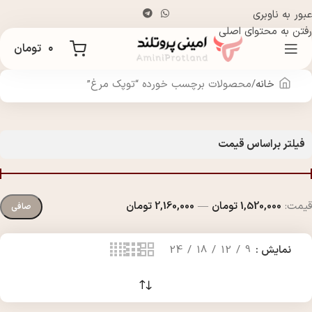
عبور به ناوبری
رفتن به محتوای اصلی
۰
تومان
خانه
محصولات برچسب خورده “توپک مرغ”
فیلتر براساس قیمت
قيمت:
1,520,000 تومان
—
2,160,000 تومان
صافی
نمایش
9
12
18
24