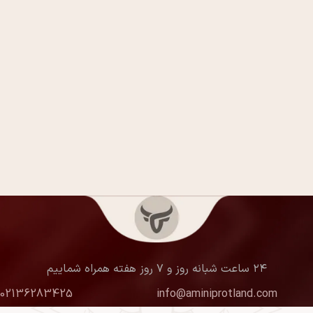
۲۴ ساعت شبانه روز و ۷ روز هفته همراه شماییم
02136283425
info@aminiprotland.com