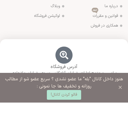
درباره ما
وبلاگ
مهم
قوانین و مقررات
لوکیشن فروشگاه
همکاری در فروش
آدرس فروشگاه
ورامین مجتمع ادارات خیابان آزادگان روبروی خیابان ملاهادی
هنوز داخل کانال "بله" ما عضو نشدی ؟ سریع عضو شو از مطالب
سبزواری نبش کوچه شهید رضایی
×
روزانه و تخفیف ها جا نمونی :
0
فالو کردن کانال!
د خرید
خانه
ساب کاربری من
شماره تماس ما
02136283425 - 09125915392