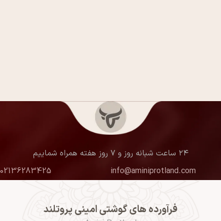
۲۴ ساعت شبانه روز و ۷ روز هفته همراه شماییم
02136283425
info@aminiprotland.com
فرآورده های گوشتی امینی پروتلند