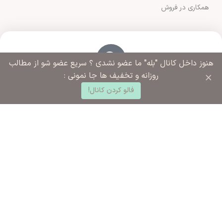
همکاری در فروش
هنوز داخل کانال "بله" ما عضو نشدی ؟ سریع عضو شو از مطالب
×
روزانه و تخفیف ها جا نمونی :
آدرس فروشگاه
0
ورامین مجتمع ادارات خیابان آزادگان روبروی خیابان ملاهادی
فالو کردن کانال!
د خرید
خانه
ساب کاربری من
سبزواری نبش کوچه شهید رضایی
شماره تماس ما
02136283425 - 09125915392
ساعت کاری