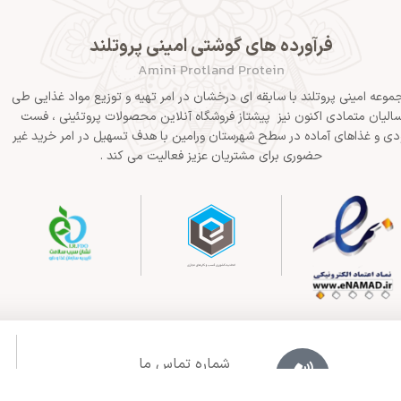
فرآورده های گوشتی امینی پروتلند
Amini Protland Protein
موعه امینی پروتلند با سابقه ای درخشان در امر تهیه و توزیع مواد غذایی طی
الیان متمادی اکنون نیز پیشتاز فروشگاه آنلاین محصولات پروتئینی ، فست
دی و غذاهای آماده در سطح شهرستان ورامین با هدف تسهیل در امر خرید غیر
حضوری برای مشتریان عزیز فعالیت می کند .
شماره تماس ما
02136283425 - 09125915392