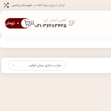
ارسال سریع و ویژه فقط در
شهرستان ورامین
تلفنی ثبتش کن:
۰
تومان
021-36283425