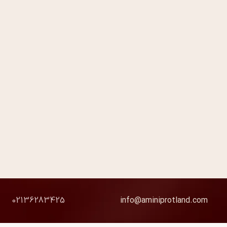
02136283425
info@aminiprotland.com