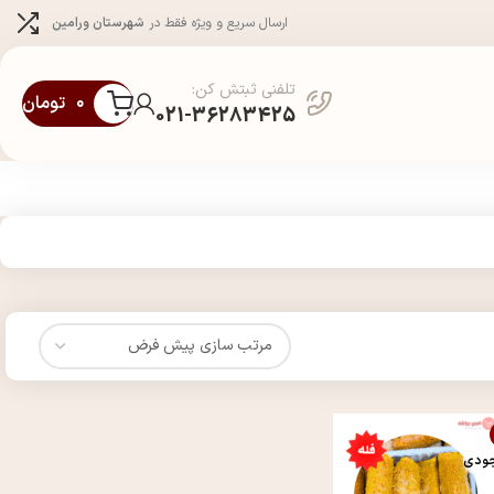
ارسال سریع و ویژه فقط در
شهرستان ورامین
تلفنی ثبتش کن:
۰
تومان
021-36283425
جودی