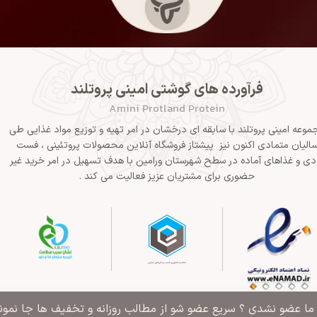
فرآورده های گوشتی امینی پروتلند
Amini Protland Protein
موعه امینی پروتلند با سابقه ای درخشان در امر تهیه و توزیع مواد غذایی طی
الیان متمادی اکنون نیز پیشتاز فروشگاه آنلاین محصولات پروتئینی ، فست
دی و غذاهای آماده در سطح شهرستان ورامین با هدف تسهیل در امر خرید غیر
حضوری برای مشتریان عزیز فعالیت می کند .
" ما عضو نشدی ؟ سریع عضو شو از مطالب روزانه و تخفیف ها جا نمونی