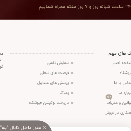
۲۴ ساعت شبانه روز و ۷ روز هفته همراه شماییم
ک های مهم
مج
س
فحه اصلی
سفارش تلفنی
فو
روشگاه
فرصت های شغلی
ماس با ما
پرسش های متداول
رباره ما
وبلاگ
مهم
وانین و مقررات
دریافت لوکیشن فروشگاه
مکاری در فروش
×
هنوز داخل کانال "بله