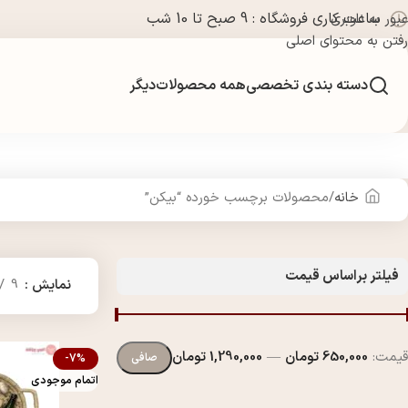
ساعت کاری فروشگاه : 9 صبح تا 10 شب
عبور به ناوبری
رفتن به محتوای اصلی
دسته بندی تخصصی
همه محصولات
دیگر
خانه
محصولات برچسب خورده “بیکن”
فیلتر براساس قیمت
نمایش
9
قيمت:
650,000 تومان
—
1,290,000 تومان
صافی
-7%
اتمام موجودی