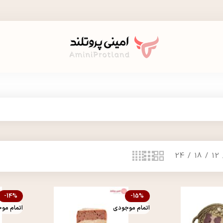
24
18
12
-14%
-15%
اتمام موجودی
اتمام مو