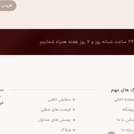
افزودن ب
۲۴ ساعت شبانه روز و ۷ روز هفته همراه شماییم
ک های مهم
مج
س
فحه اصلی
سفارش تلفنی
فو
روشگاه
فرصت های شغلی
ماس با ما
پرسش های متداول
رباره ما
وبلاگ