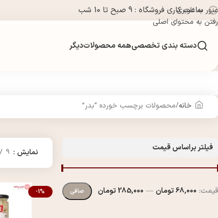
ساعت کاری فروشگاه : 9 صبح تا 10 شب
عبور به ناوبری
رفتن به محتوای اصلی
دسته بندی تخصصی
همه محصولات
دیگر
خانه
محصولات برچسب خورده “بدر”
فیلتر براساس قیمت
نمایش
9
قيمت:
68,000 تومان
—
285,000 تومان
صافی
-1%