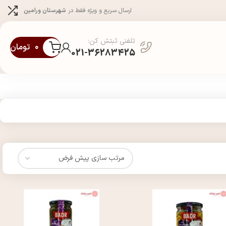
ارسال سریع و ویژه فقط در
شهرستان ورامین
تلفنی ثبتش کن:
۰
تومان
021-36283425