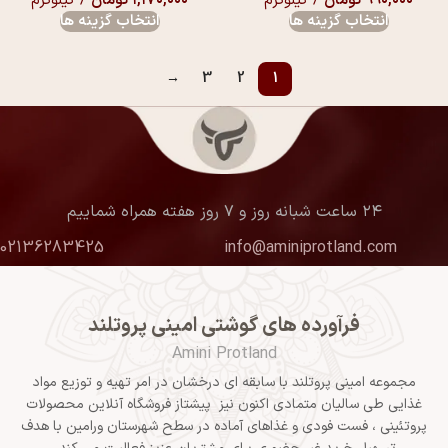
۹۹۰,۰۰۰
تومان
/ کیلوگرم
۱,۱۷۰,۰۰۰
تومان
/ کیلوگرم
انتخاب گزینه ها
انتخاب گزینه ها
→
3
2
1
۲۴ ساعت شبانه روز و ۷ روز هفته همراه شماییم
02136283425
info@aminiprotland.com
فرآورده های گوشتی امینی پروتلند
Amini Protland
مجموعه امینی پروتلند با سابقه ای درخشان در امر تهیه و توزیع مواد
غذایی طی سالیان متمادی اکنون نیز پیشتاز فروشگاه آنلاین محصولات
پروتئینی ، فست فودی و غذاهای آماده در سطح شهرستان ورامین با هدف