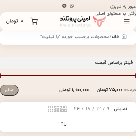
عبور به ناوبری
رفتن به محتوای اصلی
۰
تومان
خانه
محصولات برچسب خورده “با کیفیت”
فیلتر براساس قیمت
قيمت:
75,000 تومان
—
1,900,000 تومان
صافی
نمایش
9
12
18
24