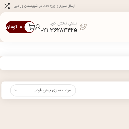
ارسال سریع و ویژه فقط در
شهرستان ورامین
تلفنی ثبتش کن:
۰
تومان
021-36283425