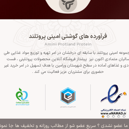
فرآورده های گوشتی امینی پروتلند
Amini Protland Protein
موعه امینی پروتلند با سابقه ای درخشان در امر تهیه و توزیع مواد غذایی طی
الیان متمادی اکنون نیز پیشتاز فروشگاه آنلاین محصولات پروتئینی ، فست
دی و غذاهای آماده در سطح شهرستان ورامین با هدف تسهیل در امر خرید غیر
حضوری برای مشتریان عزیز فعالیت می کند .
" ما عضو نشدی ؟ سریع عضو شو از مطالب روزانه و تخفیف ها جا نمونی