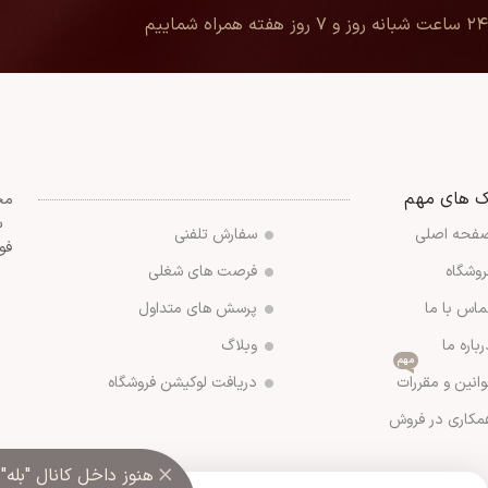
۲۴ ساعت شبانه روز و ۷ روز هفته همراه شماییم
ک های مهم
مج
س
فحه اصلی
سفارش تلفنی
فو
روشگاه
فرصت های شغلی
ماس با ما
پرسش های متداول
رباره ما
وبلاگ
مهم
وانین و مقررات
دریافت لوکیشن فروشگاه
مکاری در فروش
×
هنوز داخل کانال "بله