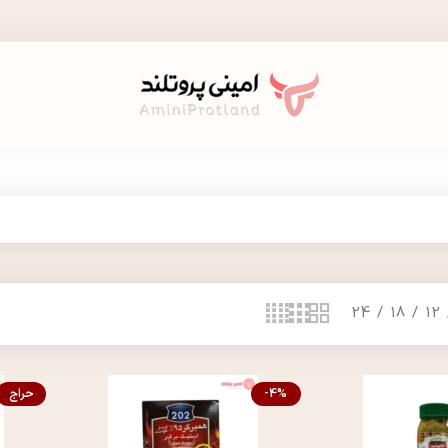
24
18
12
-4%
حراج