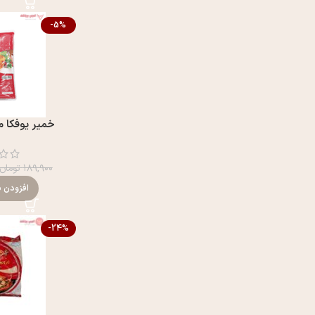
-5%
خمير یوفکا مست
۱۸۹,۹۰۰
تومان
افزودن ب
-24%