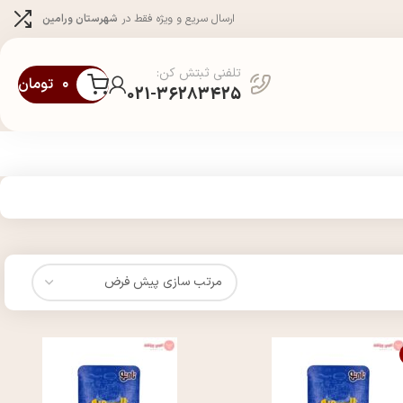
ارسال سریع و ویژه فقط در
شهرستان ورامین
تلفنی ثبتش کن:
۰
تومان
021-36283425