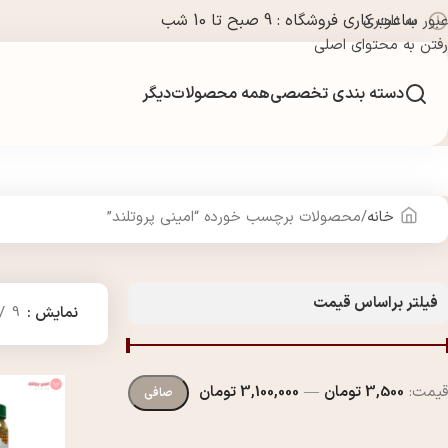
ساعت کاری فروشگاه : 9 صبح تا 10 شب
عبور به ناوبری
رفتن به محتوای اصلی
دسته بندی تخصصی
همه محصولات
دیگر
خانه
محصولات برچسب خورده “امینی پروتلند”
فیلتر براساس قیمت
نمایش
9
قيمت:
3,500 تومان
—
3,100,000 تومان
صافی