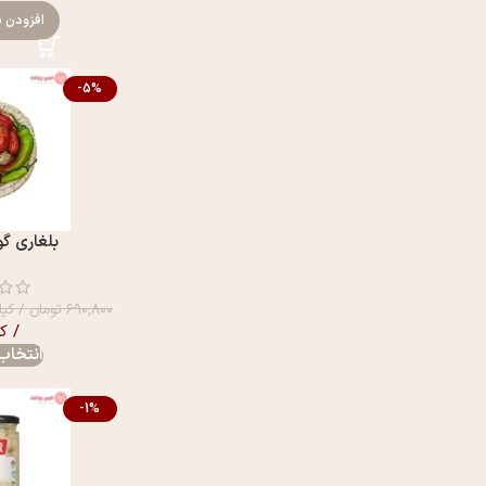
افزودن ب
-5%
بلغاری گ
۶۹۰,۸۰۰
تومان
/ کیل
/ ک
انتخاب 
-1%