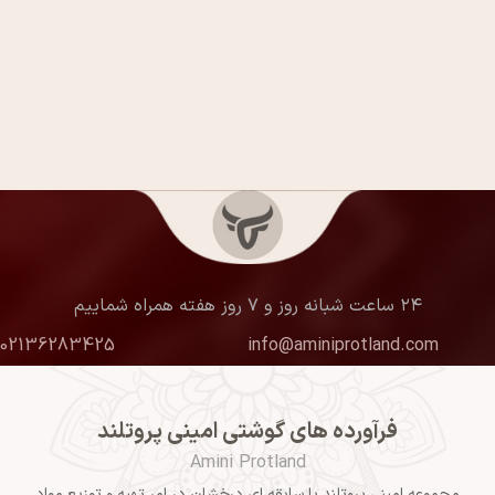
۲۴ ساعت شبانه روز و ۷ روز هفته همراه شماییم
02136283425
info@aminiprotland.com
فرآورده های گوشتی امینی پروتلند
Amini Protland
مجموعه امینی پروتلند با سابقه ای درخشان در امر تهیه و توزیع مواد