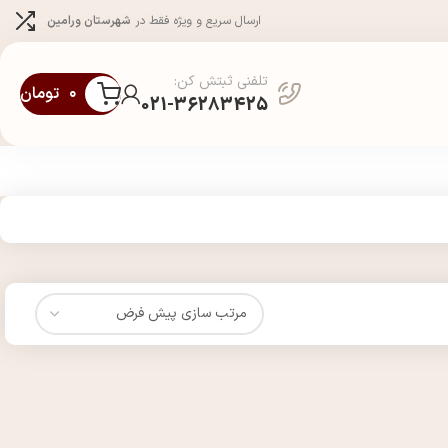
ارسال سریع و ویژه فقط در
شهرستان ورامین
تلفنی ثبتش کن:
۰
تومان
021-36283425