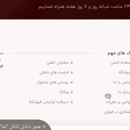
۲۴ ساعت شبانه روز و ۷ روز هفته همراه شماییم
ک های مهم
مج
س
فحه اصلی
سفارش تلفنی
فو
روشگاه
فرصت های شغلی
ماس با ما
پرسش های متداول
رباره ما
وبلاگ
مهم
وانین و مقررات
دریافت لوکیشن فروشگاه
مکاری در فروش
×
هنوز داخل کانال "بله