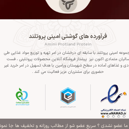
فرآورده های گوشتی امینی پروتلند
Amini Protland Protein
موعه امینی پروتلند با سابقه ای درخشان در امر تهیه و توزیع مواد غذایی طی
الیان متمادی اکنون نیز پیشتاز فروشگاه آنلاین محصولات پروتئینی ، فست
دی و غذاهای آماده در سطح شهرستان ورامین با هدف تسهیل در امر خرید غیر
حضوری برای مشتریان عزیز فعالیت می کند .
" ما عضو نشدی ؟ سریع عضو شو از مطالب روزانه و تخفیف ها جا نمونی