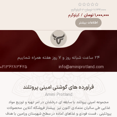
۱,۱۲۲,۰۰۰
تومان
/ کیلوگرم
۱,۰۰۰,۰۰۰
تومان
/ کیلوگرم
اطلاعات بیشتر
۲۴ ساعت شبانه روز و ۷ روز هفته همراه شماییم
02136283425
info@aminiprotland.com
فرآورده های گوشتی امینی پروتلند
Amini Protland
مجموعه امینی پروتلند با سابقه ای درخشان در امر تهیه و توزیع مواد
غذایی طی سالیان متمادی اکنون نیز پیشتاز فروشگاه آنلاین محصولات
پروتئینی ، فست فودی و غذاهای آماده در سطح شهرستان ورامین با هدف