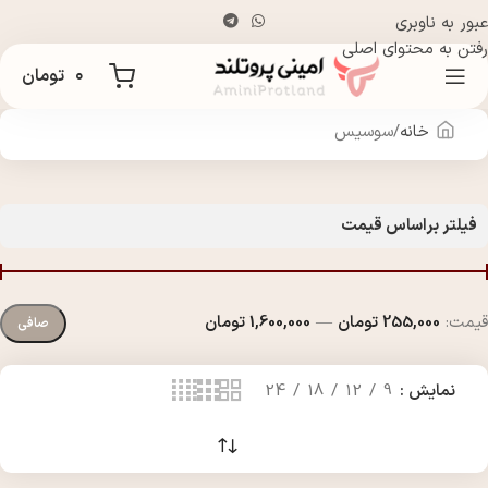
عبور به ناوبری
رفتن به محتوای اصلی
۰
تومان
خانه
سوسیس
فیلتر براساس قیمت
قيمت:
255,000 تومان
—
1,600,000 تومان
صافی
نمایش
9
12
18
24