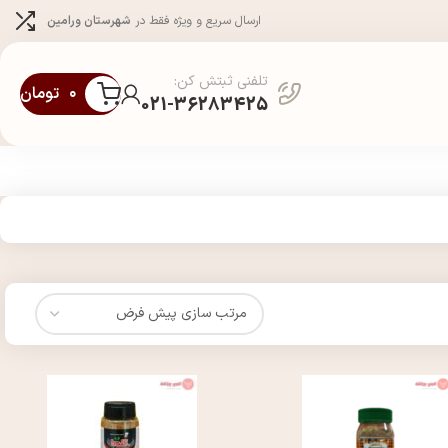
ارسال سریع و ویژه فقط در
شهرستان ورامین
تلفنی ثبتش کن:
۰
تومان
021-36283425