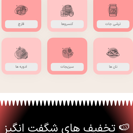
ترشی جات
کنسروها
قارچ
نان ها
سبزیجات
ادویه ها
🍉 تخفیف های شگفت انگیز