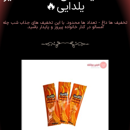
یلدایی🔥
تخفیف ها داغ - تعداد ها محدود. با این تخفیف های جذاب شب چله
امسالو در کنار خانواده پیروز و پایدار باشید.
-6%