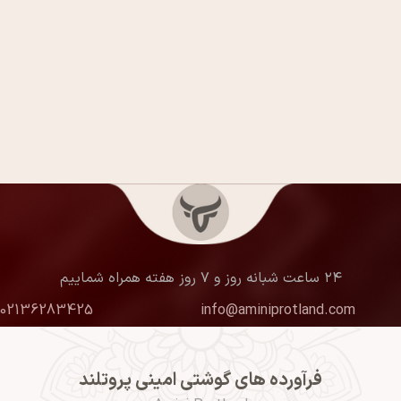
۲۴ ساعت شبانه روز و ۷ روز هفته همراه شماییم
02136283425
info@aminiprotland.com
فرآورده های گوشتی امینی پروتلند