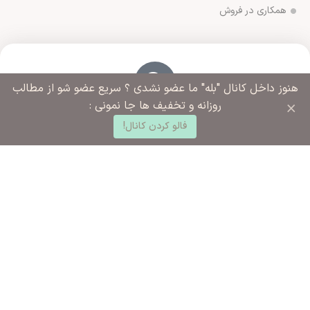
همکاری در فروش
هنوز داخل کانال "بله" ما عضو نشدی ؟ سریع عضو شو از مطالب
×
روزانه و تخفیف ها جا نمونی :
آدرس فروشگاه
0
ورامین مجتمع ادارات خیابان آزادگان روبروی خیابان ملاهادی
فالو کردن کانال!
د خرید
خانه
ساب کاربری من
سبزواری نبش کوچه شهید رضایی
شماره تماس ما
02136283425 - 09125915392
ساعت کاری