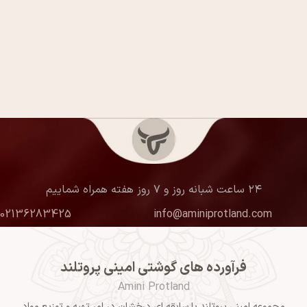
۲۴ ساعت شبانه روز و ۷ روز هفته همراه شماییم
02136283425
info@aminiprotland.com
فرآورده های گوشتی امینی پروتلند
Amini Protland
مجموعه امینی پروتلند با سابقه ای درخشان در امر تهیه و توزیع مواد