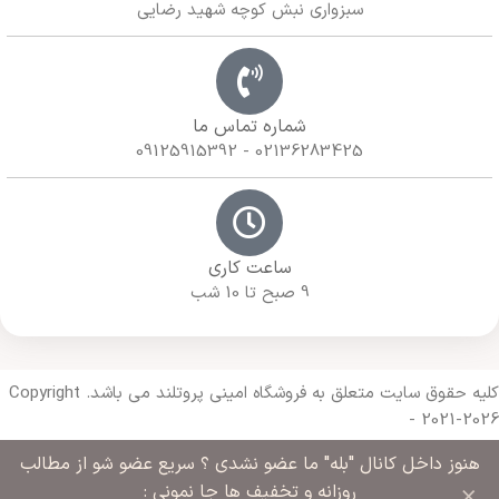
سبزواری نبش کوچه شهید رضایی
شماره تماس ما
02136283425 - 09125915392
ساعت کاری
9 صبح تا 10 شب
کلیه حقوق سایت متعلق به فروشگاه امینی پروتلند می باشد. Copyright
- 2021-2026
هنوز داخل کانال "بله" ما عضو نشدی ؟ سریع عضو شو از مطالب
Made with 🔥 By
Armazda Web
×
روزانه و تخفیف ها جا نمونی :