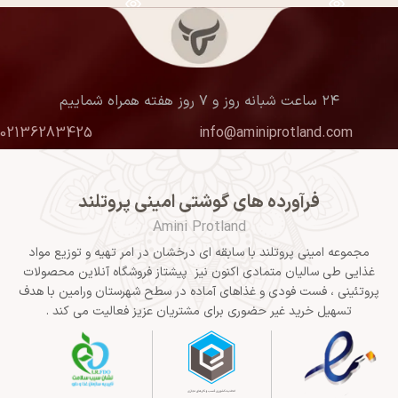
۲۴ ساعت شبانه روز و ۷ روز هفته همراه شماییم
02136283425
info@aminiprotland.com
فرآورده های گوشتی امینی پروتلند
Amini Protland
مجموعه امینی پروتلند با سابقه ای درخشان در امر تهیه و توزیع مواد
غذایی طی سالیان متمادی اکنون نیز پیشتاز فروشگاه آنلاین محصولات
پروتئینی ، فست فودی و غذاهای آماده در سطح شهرستان ورامین با هدف
تسهیل خرید غیر حضوری برای مشتریان عزیز فعالیت می کند .