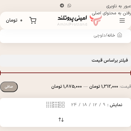
عبور به ناوبری
رفتن به محتوای اصلی
۰
تومان
خانه
دلوچی
فیلتر براساس قیمت
قيمت:
1,312,000 تومان
—
1,875,000 تومان
صافی
نمایش
9
12
18
24