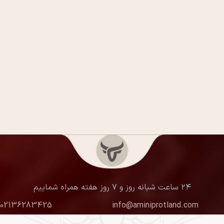
۲۴ ساعت شبانه روز و ۷ روز هفته همراه شماییم
02136283425
info@aminiprotland.com