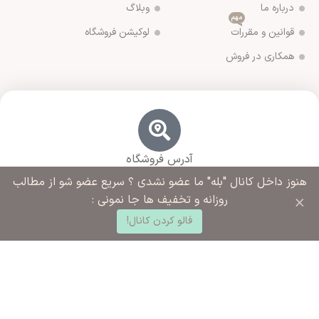
درباره ما
وبلاگ
مهم
قوانین و مقررات
لوکیشن فروشگاه
همکاری در فروش
آدرس فروشگاه
ورامین مجتمع ادارات خیابان آزادگان روبروی خیابان ملاهادی
هنوز داخل کانال "بله" ما عضو نشدی ؟ سریع عضو شو از مطالب
سبزواری نبش کوچه شهید رضایی
×
روزانه و تخفیف ها جا نمونی :
0
فالو کردن کانال!
د خرید
خانه
ساب کاربری من
شماره تماس ما
02136283425 - 09125915392