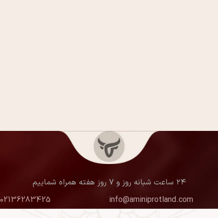
۲۴ ساعت شبانه روز و ۷ روز هفته همراه شماییم
02136283425
info@aminiprotland.com