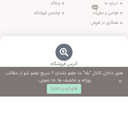
درباره ما
وبلاگ
مهم
قوانین و مقررات
لوکیشن فروشگاه
همکاری در فروش
آدرس فروشگاه
ورامین مجتمع ادارات خیابان آزادگان روبروی خیابان ملاهادی
هنوز داخل کانال "بله" ما عضو نشدی ؟ سریع عضو شو از مطالب
سبزواری نبش کوچه شهید رضایی
×
روزانه و تخفیف ها جا نمونی :
0
فالو کردن کانال!
د خرید
خانه
ساب کاربری من
شماره تماس ما
02136283425 - 09125915392