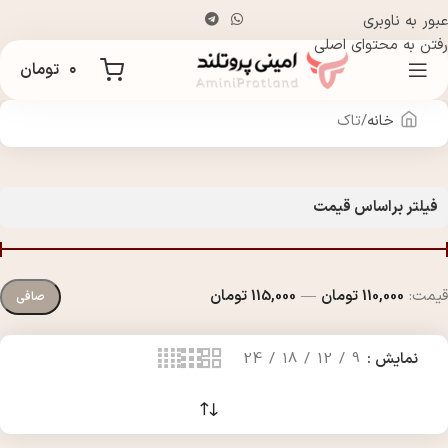
عبور به ناوبری
رفتن به محتوای اصلی
۰
تومان
خانه
تاک
فیلتر براساس قیمت
قيمت:
110,000 تومان
—
115,000 تومان
صافی
نمایش
9
12
18
24