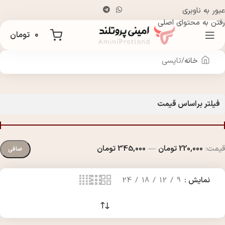
عبور به ناوبری
رفتن به محتوای اصلی
۰
تومان
خانه
تاپسی
فیلتر براساس قیمت
قيمت:
220,000 تومان
—
345,000 تومان
صافی
نمایش
9
12
18
24