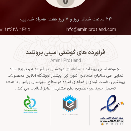
۲۴ ساعت شبانه روز و ۷ روز هفته همراه شماییم
02136283425
info@aminiprotland.com
فرآورده های گوشتی امینی پروتلند
Amini Protland
مجموعه امینی پروتلند با سابقه ای درخشان در امر تهیه و توزیع مواد
غذایی طی سالیان متمادی اکنون نیز پیشتاز فروشگاه آنلاین محصولات
پروتئینی ، فست فودی و غذاهای آماده در سطح شهرستان ورامین با هدف
تسهیل خرید غیر حضوری برای مشتریان عزیز فعالیت می کند .