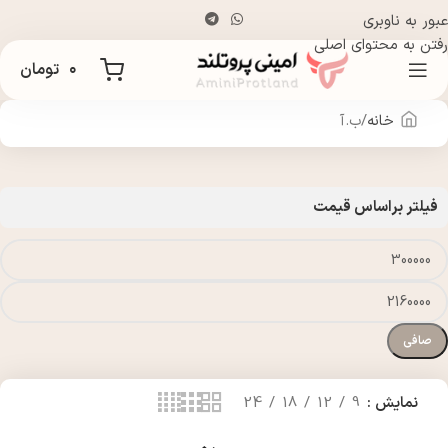
عبور به ناوبری
رفتن به محتوای اصلی
۰
تومان
خانه
ب.آ
فیلتر براساس قیمت
صافی
نمایش
9
12
18
24