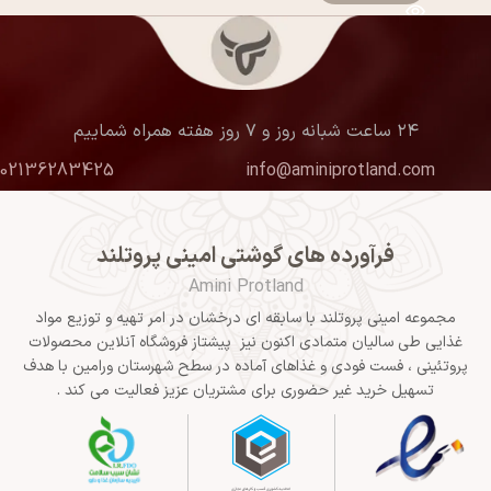
۲۴ ساعت شبانه روز و ۷ روز هفته همراه شماییم
02136283425
info@aminiprotland.com
فرآورده های گوشتی امینی پروتلند
Amini Protland
مجموعه امینی پروتلند با سابقه ای درخشان در امر تهیه و توزیع مواد
غذایی طی سالیان متمادی اکنون نیز پیشتاز فروشگاه آنلاین محصولات
پروتئینی ، فست فودی و غذاهای آماده در سطح شهرستان ورامین با هدف
تسهیل خرید غیر حضوری برای مشتریان عزیز فعالیت می کند .