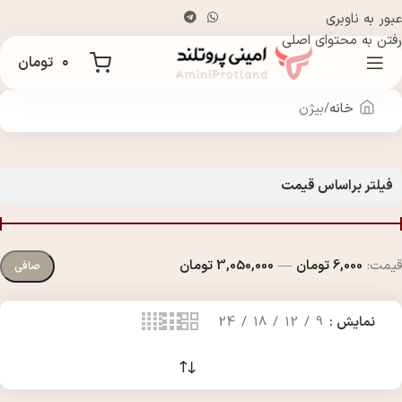
عبور به ناوبری
رفتن به محتوای اصلی
۰
تومان
خانه
بیژن
فیلتر براساس قیمت
قيمت:
6,000 تومان
—
3,050,000 تومان
صافی
نمایش
9
12
18
24