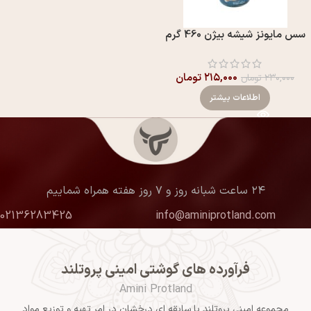
سس مایونز شیشه بیژن 460 گرم
۲۱۵,۰۰۰
تومان
۲۳۰,۰۰۰
تومان
اطلاعات بیشتر
۲۴ ساعت شبانه روز و ۷ روز هفته همراه شماییم
02136283425
info@aminiprotland.com
فرآورده های گوشتی امینی پروتلند
Amini Protland
مجموعه امینی پروتلند با سابقه ای درخشان در امر تهیه و توزیع مواد