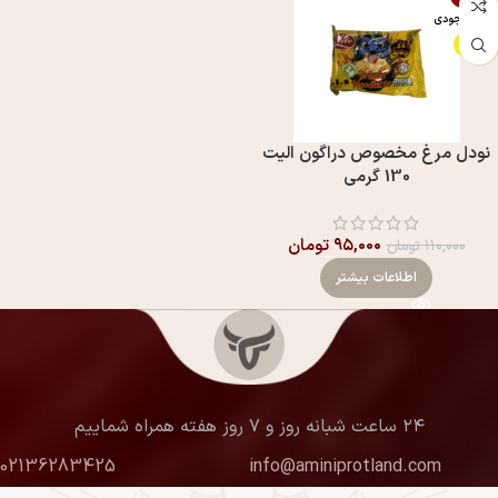
اتمام موجودی
ویژه
نودل مرغ مخصوص دراگون الیت
130 گرمی
۹۵,۰۰۰
تومان
۱۱۰,۰۰۰
تومان
اطلاعات بیشتر
۲۴ ساعت شبانه روز و ۷ روز هفته همراه شماییم
02136283425
info@aminiprotland.com