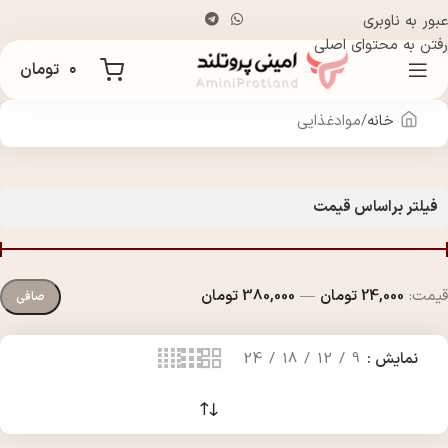
عبور به ناوبری
رفتن به محتوای اصلی
۰
تومان
خانه
موادغذایی
فیلتر براساس قیمت
قيمت:
24,000 تومان
—
380,000 تومان
صافی
نمایش
9
12
18
24