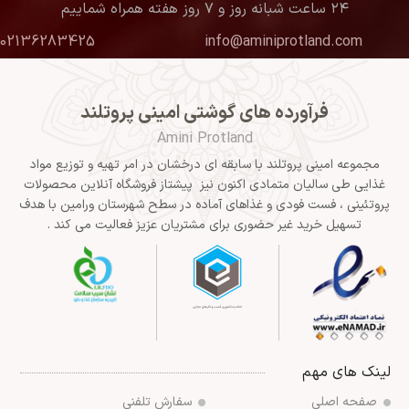
۲۴ ساعت شبانه روز و ۷ روز هفته همراه شماییم
02136283425
info@aminiprotland.com
فرآورده های گوشتی امینی پروتلند
Amini Protland
مجموعه امینی پروتلند با سابقه ای درخشان در امر تهیه و توزیع مواد
غذایی طی سالیان متمادی اکنون نیز پیشتاز فروشگاه آنلاین محصولات
پروتئینی ، فست فودی و غذاهای آماده در سطح شهرستان ورامین با هدف
تسهیل خرید غیر حضوری برای مشتریان عزیز فعالیت می کند .
لینک های مهم
صفحه اصلی
سفارش تلفنی