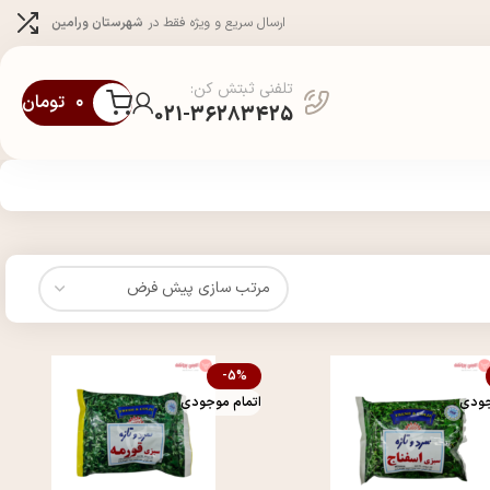
ارسال سریع و ویژه فقط در
شهرستان ورامین
تلفنی ثبتش کن:
۰
تومان
021-36283425
-5%
جودی
اتمام موجودی